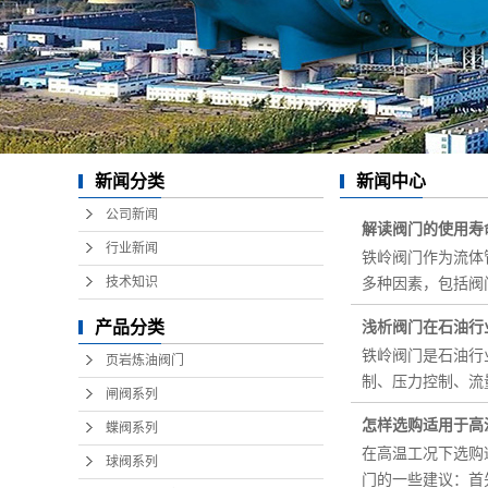
新闻分类
新闻中心
公司新闻
解读阀门的使用寿
行业新闻
铁岭阀门作为流体
技术知识
多种因素，包括阀
产品分类
浅析阀门在石油行
铁岭阀门是石油行
页岩炼油阀门
制、压力控制、流
闸阀系列
怎样选购适用于高
蝶阀系列
在高温工况下选购
球阀系列
门的一些建议：首