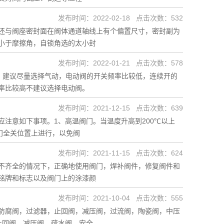
发布时间：2022-02-18 点击次数：532
还与阀座密封面在阀体通道轴线上有个偏置尺寸，密封副为
小于摩擦角，自锁角选的太小封
发布时间：2022-01-21 点击次数：578
）建议尽量选择气动，电动阀的开关频率比较低，连续开的
率比较高不建议选择电动阀。
发布时间：2021-12-15 点击次数：639
注意如下事项。1、高温阀门。当温度升高到200℃以上
门全关位置上进行，以免阀
发布时间：2021-11-15 点击次数：624
不齐全的情况下，正确地使用阀门，焊补阀件，修复阀件和
铭牌和标志以及阀门上的涂漆颜
发布时间：2021-10-04 点击次数：555
防腐阀，过滤器，止回阀，减压阀，过流阀，陶瓷阀，中压
止回阀、减压阀、疏水阀、安全