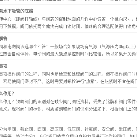
泵水下吸管的底端
转中心（即阀杆轴线）与阀芯的密封球面的几许中心偏置一个径向尺寸，
用下触摸，阀门依托两个偏疼完成自锁封闭，偏疼的合理选配使得自锁角
解答
阀和电磁阀该选哪个？答：一般场合如果现场有气源（气源压力3kg以上
过热会自动停掉，电动阀的最大缺点是控制时间比较慢，所以如果开关频
事项
事项操作阀门的过程，同时也是检查和处理阀门的过程。但在操作阀门时应
，容易使阀门密封不严。这时需要对螺栓进行“热紧”，在热紧时不宜在阀
么作用？
么作用？铁岭阀门的识别对在缺少阀门图纸资料，丢失了铭牌和阀门零件
意义。现将阀门的标识、材质鉴别和阀门的识別分述如下：根据阀门上的
分为闸阀，截止阀，蝶阀，高压阀，低压阀，衬氟阀，安全阀，泄压阀，
阀等等。按动力分1、自动阀门依靠介质自身的力量进行动作的阀门。如