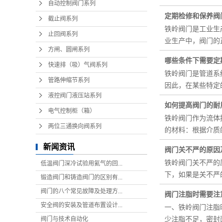
自动控制阀门系列
定期检修和保养阀
截止阀系列
铁岭阀门是工业生
止回阀系列
业生产中，阀门的
方闸、圆闸系列
哪些条件下需要定
快速排（吸）气阀系列
铁岭阀门是管道系
管路伸缩节系列
因此，在某些特定
液控阀门液压站系列
如何提高阀门的耐
电气控制柜（箱）
铁岭阀门作为流体
两位三通换向阀系列
的材料：根据介质
新闻资讯
阀门关不严的原因
铁岭阀门关不严的
低温阀门深冷试验用氦气的回...
下，如果是关不严
锻造阀门和铸造阀门的区别有...
阀门的八个常见故障及处理方...
阀门注脂时需要注
安全阀的安装及管道布置设计...
一、铁岭阀门注脂
少注脂不足，密封
阀门与技术自动化