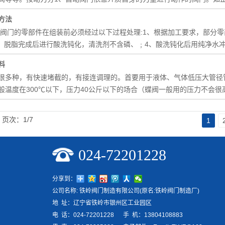
方法
岭阀门的零部件在组装前必须经过以下过程处理:1、根据加工要求，部分零
3、脱脂完成后进行酸洗钝化，清洗剂不含磷、﹔4、酸洗钝化后用纯净水
料
很多种，有快速堵截的，有接连调理的。首要用于液体、气体低压大管径
般温度在300℃以下，压力40公斤以下的场合（蝶阀一般用的压力不会很
页次：1/7
1
024-72201228
分享到：
公司名称: 铁岭阀门制造有限公司(原名:铁岭阀门制造厂)
地 址：辽宁省铁岭市银州区工业园区
电 话：024-72201228 手 机：13804108883