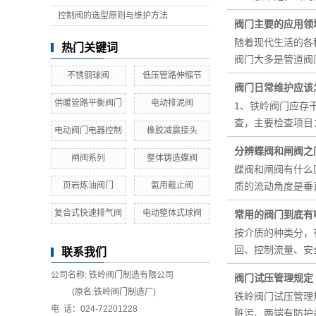
控制阀的选型原则与维护方法
阀门主要的应用领
随着现代生活的各
热门关键词
阀门大多是管道阀
不锈钢球阀
低压管路伸缩节
阀门日常维护应该
供暖管路平衡阀门
电动排泥阀
1、铁岭阀门应存
查，主要检查项目
电动阀门电器控制
橡胶减震接头
分辨蝶阀和闸阀之
闸阀系列
整体铸造蝶阀
蝶阀和闸阀有什么
页岩炼油阀门
氨用截止阀
质的流动角度是垂
复合式快速排气阀
电动整体式球阀
常用的阀门到底有
按介质的种类分，
回、控制流量、安
联系我们
公司名称: 铁岭阀门制造有限公司
阀门试压管理规定
(原名:铁岭阀门制造厂)
铁岭阀门试压管理
电 话：024-72201228
赃污、两端有防护