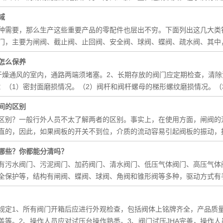
域
种需要，那么生产这些重要产品的零配件也层出不穷。下面列出这几大类
门，主要为闸阀、截止阀、止回阀、安全阀、球阀、蝶阀、疏水阀、其中，
怎么保养
干燥通风的室内，通路两端须堵塞。2、长期存放的阀门应定期检查，清除
：（1）密封面磨损情况。（2）阀杆和阀杆螺母的梯形螺纹磨损情况。（
间的区别
区别？一般行外人员不太了解两者的区别。事实上，在使用方面，闸阀的
直的，因此，如果阀板的开关不到位，介质的流动容易引起阀板的振动，
哪些？你都能分清吗？
有污水阀门、污泥阀门、加药阀门、清水阀门、低压气体阀门、高压气体
全保护等，结构有闸阀、蝶阀、球阀、角阀和锥形阀等多种，驱动方式有
规定1、所有阀门开箱后应进行外观检查，包括阀体上铭牌齐全，产品质
盖等。2、操作人员应对试压台操作熟悉。3、阀门试压JHA完善，操作