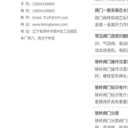
手 机：13804108883
阀门一般安装在水
微 信：13804108883
阀门阀体和阀芯反
邮 件：Email: TLVF@163.com
金属－金属外力作
网 址：www.tielingfamen.com
地 址：辽宁省铁岭市银州区工业园区
常见阀门选型问题
本厂周六、周日不休息
问：气动阀、电动
话会烧电机，电机
铁岭阀门操作注意
铁岭阀门操作注意
时，螺栓受热伸长
铁岭阀门标识有什
铁岭阀门标识有什
更换阀件具有重要
铁岭阀门分类
铁岭阀门分类阀门
阀，高温阀，低温