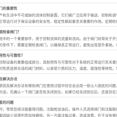
门的重要性
产和生活中不可或缺的流体控制装置。它们被广泛应用于输送、控制和调
正常运行对于保证设备的安全性、稳定性都起着至关重要的作用。定期检
期检查阀门？
统中的一个重要部件，用于控制流体的流量和流向。由于阀门经常处于开
的条件下，需要定期检查阀门，以确保其正常运行，避免出现意外事故。
用性与可靠性？
控制设备的重要组成部分，其耐用性与可靠性对于系统的正常运行至关重
的性质选择合适的阀门材料，以承受介质的压力、温度、腐蚀性等特性。
及解决办法
原因及解决办法有哪些阀门在使用过程中往往会出现一些让人困扰的问题
的话，先确认一下阀门是否有关闭到位，如果已经关闭到位后，还是存在
意的问题
时，常常忽视注脂量得问题。注脂枪加油后，操作人员选择阀门和注脂联
面因缺少润滑剂而加快磨损。另一方面注脂过量，造成浪费。在于没有根