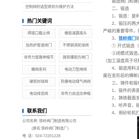
锻造阀门和铸
控制阀的选型原则与维护方法
二
1、锻造：是
热门关键词
2、锻压的两
严峻的重要零件，
焊接口截止阀
橡胶减震接头
3、
铁岭阀门
加热炉管道阀门
不锈钢涡轮球阀
① 开式锻造
②闭模式锻造
非传力管路伸缩节
铸铁镶铜方闸门
（加工温度高于坯
4、锻造用料
蝶阀系列
电动刀型闸阀
属在变形前的横断
硬密封球阀
防爆电动煤气闸阀
三、铸件
1、锻件的表
电动排泥阀
非传力自适应伸缩
2、铸铁截面
3、听声音，
联系我们
4、用砂轮机
公司名称: 铁岭阀门制造有限公司
(原名:铁岭阀门制造厂)
电 话：024-72201228