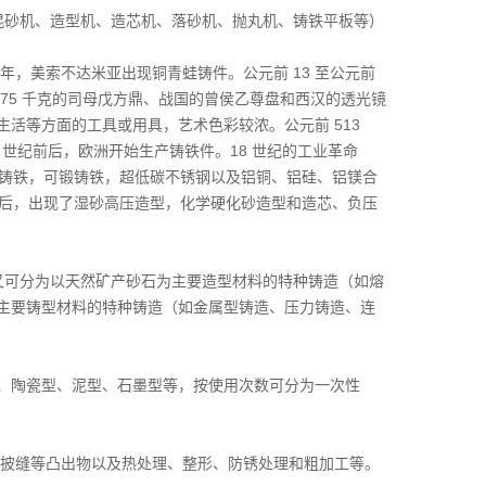
混砂机、造型机、造芯机、落砂机、抛丸机、铸铁平板等）
0 年，美索不达米亚出现铜青蛙铸件。公元前 13 至公元前
875 千克的司母戊方鼎、战国的曾侯乙尊盘和西汉的透光镜
活等方面的工具或用具，艺术色彩较浓。公元前 513
 世纪前后，欧洲开始生产铸铁件。18 世纪的工业革命
墨铸铁，可锻铸铁，超低碳不锈钢以及铝铜、铝硅、铝镁合
以后，出现了湿砂高压造型，化学硬化砂造型和造芯、负压
又可分为以天然矿产砂石为主要造型材料的特种铸造（如熔
主要铸型材料的特种铸造（如金属型铸造、压力铸造、连
、陶瓷型、泥型、石墨型等，按使用次数可分为一次性
和披缝等凸出物以及热处理、整形、防锈处理和粗加工等。