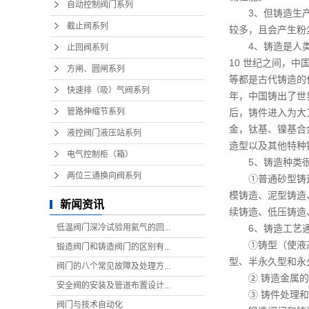
自动控制阀门系列
3、但铸造生
截止阀系列
较多，且会产生粉
4、铸造是人类
止回阀系列
10 世纪之间，
方闸、圆闸系列
等都是古代铸造的
快速排（吸）气阀系列
年，中国铸出了世界
管路伸缩节系列
后，铸件进入为大
金，钛基、镍基合
液控阀门液压站系列
造型以及其他特种
电气控制柜（箱）
5、铸造种类
两位三通换向阀系列
①普通砂型铸
模铸造、泥型铸造
新闻资讯
续铸造、低压铸造
低温阀门深冷试验用氦气的回...
6、铸造工艺
①铸型（使液
锻造阀门和铸造阀门的区别有...
型、半永久型和永
阀门的八个常见故障及处理方...
② 铸造金属
安全阀的安装及管道布置设计...
③ 铸件处理
阀门与技术自动化