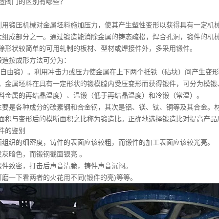
造阀门的区别有哪些？
、锻造
利用锻压机械对金属坯料施加压力，使其产生塑性变形以获得具有一定机
大组成部分之一。通过锻造能消除金属的铸态疏松，焊合孔洞，锻件的机
除形状较简单的可用轧制的板材、型材或焊接件外，多采用锻件。
锻造按成形方法可分为：
（自由锻）。利用冲击力或压力使金属在上下两个抵铁（砧块）间产生变
。金属坯料在具有一定形状的锻模膛内受压变形而获得锻件，可分为模锻
料金属的再结晶温度）、温锻（低于再结晶温度）和冷锻（常温）。
主要是各种成分的碳素钢和合金钢，其次是铝、镁、钛、铜等及其合金。
面积与变形后的模断面积之比称为锻造比。正确地选择锻造比对提高产品
和锻件的鉴别
面组织的细密度，铸件的表面应该较粗，而锻件的加工表面应该较光亮。
发灰暗色，而锻钢截面银亮 。
锻件致密，打击后声音清脆，铸件声音沉闷。
打磨一下看两者的火花用不同(锻件的亮)等等。