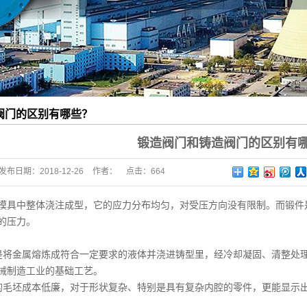
阀门的区别有哪些？
锻造阀门和铸造阀门的区别有
发布日期：
2018-12-26
作者：
点击：
664
模具中整体浇注成型，它的应力分布均匀，对受压方向没有限制。而锻件
的压力。
、铸造
是将金属熔炼成符合一定要求的液体并浇进铸型里，经冷却凝固、清整处
械制造工业的基础工艺。
的毛坯成本低廉，对于形状复杂、特别是具有复杂内腔的零件，更能显示