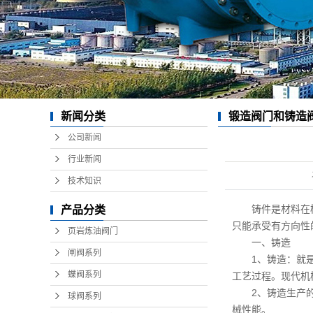
新闻分类
锻造阀门和铸造
公司新闻
行业新闻
技术知识
铸件是材料在
产品分类
只能承受有方向性
页岩炼油阀门
一
闸阀系列
1、铸造：就
蝶阀系列
工艺过程。现代机
2、铸造生产
球阀系列
械性能。