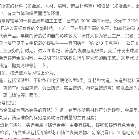
产所需的材料（如金属、木材、燃料、造型材料等）和设备（如冶金炉、
尘、有害气体和噪声而污染环境。
掌握较早的一种金属热加工工艺，已有约 6000 年的历史。公元前 320
中国已进入青铜铸件的全盛时期，工艺上已达到相当高的水平，如商代的重 
代表产品。早期的铸造受陶器的影响较大，铸件大多为农业生产、宗教、生
上最早见于文字记载的铸铁件——晋国铸鼎（约 270 千克重）。公元 8
工业服务的新时期。进入20世纪，铸造的发展速度很快，先后开发出球
金等铸造金属材料，并发明了对灰铸铁进行孕育处理的新工艺。50年代
铸造、抛丸清理等新工艺。
很多，按造型方法习惯上分为：
造，包括湿砂型、干砂型和化学硬化砂型3类。②特种铸造，按造型材料
、铸造车间壳型铸造、负压铸造、实型铸造、陶瓷型铸造等）和以金属为
、离心铸造等）两类。
通常包括：
态金属成为固态铸件的容器）准备，铸型按所用材料可分为砂型、金属型
久型，铸型准备的优劣是影响铸件质量的主要因素；
的熔化与浇注，铸造金属（铸造合金）主要有铸铁、铸钢和铸造有色合金；
和检验，铸件处理包括清除型芯和铸件表面异物、切除浇冒口、铲磨毛刺