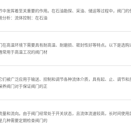
节中发挥着至关重要的作用。在石油勘探、采油、储运等过程中，阀门的
用分析：流体控制：在石油
门在高温环境下需要具有耐高温、耐磨损、密封性好等特点。以下是选购
通常用于高温工况的阀门材
它们被广泛应用于输送、控制和调节各种流体介质，具有起、止、调节和
保养阀门对于保证阀门的正
流量和流向。由于阀门经常处于开关状态，且流体流速较高，长时间使用
是几种需要定期检查阀门的