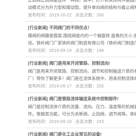
止回阀止回阀是这样一种阀，其中，打开和关闭构件是圆
动模式分为升力型和摆动型。提升单向阀的结构与截止阀
发布时间：2019-10-22 点击次数：260
[
行业新闻
]
不同阀门的不同优点！
蝶阀的阀瓣是圆盘,围绕阀座内的一个轴旋转,旋角的大小
径。铁岭阀门厂家铁岭阀门制造有限公司（铁岭阀门制造
发布时间：2019-09-19 点击次数：198
[
行业新闻
]
阀门是用来开闭管路、控制流向!
阀门是用来开闭管路、控制流向、调节和控制输送介质的
厂）带你了解更多！阀门是在流体系统中，用来控制流体
发布时间：2019-09-17 点击次数：226
[
行业新闻
]
阀门是管路流体输送系统中控制部件!
阀门是控制流体介质的流量、流向、压力、温度等的机械
件。根据其功能，可分为关断阀、止回阀、调节阀等。铁
发布时间：2019-09-10 点击次数：243
[
行业新闻
]
阀门是化工企业常见的设备!