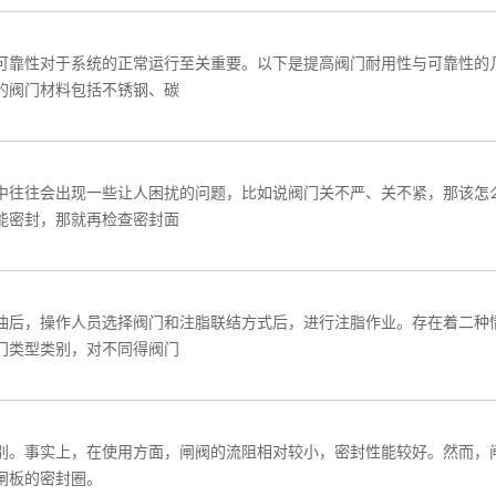
可靠性对于系统的正常运行至关重要。以下是提高阀门耐用性与可靠性的
的阀门材料包括不锈钢、碳
中往往会出现一些让人困扰的问题，比如说阀门关不严、关不紧，那该怎
能密封，那就再检查密封面
油后，操作人员选择阀门和注脂联结方式后，进行注脂作业。存在着二种
门类型类别，对不同得阀门
别。事实上，在使用方面，闸阀的流阻相对较小，密封性能较好。然而，
闸板的密封圈。