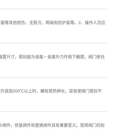
面等其他损伤、无赃污、两端有防护盖等。2、操作人员应
偏置尺寸，密封副为金属－金属外力作用下触摸，阀门依托
升高到200℃以上时，螺栓受热伸长，容易使阀门密封不
补阀件，修复阀件和更换阀件具有重要意义。现将阀门的标