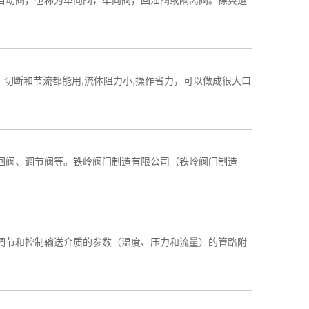
自动阀，也称为单向阀，单向阀，回油阀或隔离阀。襟翼运
，切断和节流都能用,流体阻力小,操作省力，可以做成很大口
回阀、调节阀等。铁岭阀门制造有限公司（铁岭阀门制造
调节和控制输送介质的参数（温度、压力和流量）的管路附