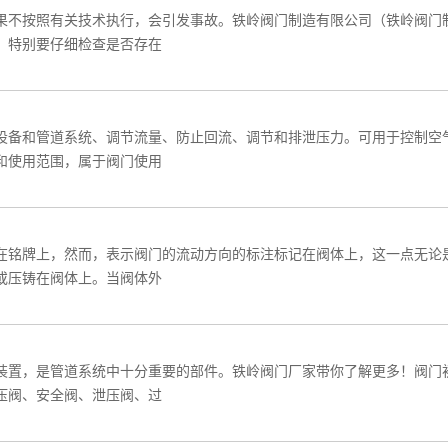
果不按照有关技术执行，会引发事故。铁岭阀门制造有限公司（铁岭阀门
，特别要仔细检查是否存在
设备和管道系统、调节流量、防止回流、调节和排泄压力。可用于控制空
和使用范围，属于阀门使用
在铭牌上，然而，表示阀门的流动方向的标注标记在阀体上，这一点无论
或压铸在阀体上。当阀体外
装置，是管道系统中十分重要的部件。铁岭阀门厂家带你了解更多！阀门
压阀、安全阀、泄压阀、过