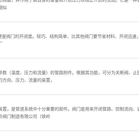
形阀瓣，并作用于其自身的重量和介质压力以阻止介质的流动。它是一种
相似
,便是阀门的开闭度。轻巧、结构简单、比其他阀门要节省材料、开闭迅速
厂
参数（温度、压力和流量）的管路附件。根据其功能，可分为关断阀、止
的方向、压力、流量的装置，
装置，是管道系统中十分重要的部件。阀门是用来开闭管路、控制流向、
岭阀门制造有限公司（铁岭