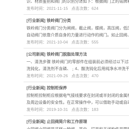
识、材质鉴别和阀门的识別分述如下：根据阀门上的铭牌
发布时间：2021-11-15 点击次数：624
[
行业新闻
]
铁岭阀门分类
铁岭阀门分类阀门分为闸阀，截止阀，蝶阀，高压阀，低
自动阀门依靠介质自身的力量进行动作的阀门。如止回阀
发布时间：2021-10-04 点击次数：555
[
公司新闻
]
铁岭阀门脱脂处理方法
一、清洗步骤:铁岭阀门的零部件在组装前必须经过以下过
洗钝化，清洗剂不含磷、﹔4、酸洗钝化后用纯净水冲洗
发布时间：2021-09-26 点击次数：470
[
行业新闻
]
控制柜​保养
控制柜控制柜应根据电气接线要求在封闭或半封闭的金属
及周边设备的安全性。在正常操作中，可以借助手动或自
发布时间：2019-10-31 点击次数：183
[
行业新闻
]
止回阀​简介和工作原理