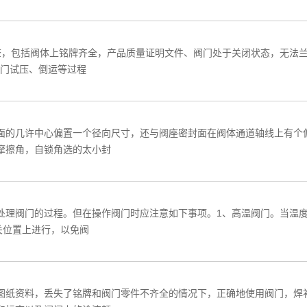
查，包括阀体上铭牌齐全，产品质量证明文件、阀门处于关闭状态，无法兰
阀门试压、倒运等过程
面的几许中心偏置一个径向尺寸，还与阀座密封面在阀体通道轴线上有个
摩擦角，自锁角选的太小封
处理阀门的过程。但在操作阀门时应注意如下事项。1、高温阀门。当温度
关位置上进行，以免阀
图纸资料，丢失了铭牌和阀门零件不齐全的情况下，正确地使用阀门，焊