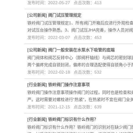
发布时间：2022-05-27 点击次数：413
[
公司新闻
]
阀门试压管理规定
铁岭阀门试压管理规定1、所有阀门开箱后应进行外观检
对试压台操作熟悉。3、阀门试压JHA完善，操作人员对
发布时间：2022-03-07 点击次数：453
[
公司新闻
]
阀门一般安装在水泵水下吸管的底端
阀门阀体和阀芯反转中心（即阀杆轴线）与阀芯的密封球
两个偏疼完成自锁封闭，偏疼的合理选配使得自锁角小于
发布时间：2022-02-18 点击次数：532
[
行业新闻
]
铁岭阀门操作注意事项
铁岭阀门操作注意事项操作阀门的过程，同时也是检查和
严。这时需要对螺栓进行“热紧”，在热紧时不宜在阀门全
发布时间：2021-12-15 点击次数：639
[
行业新闻
]
铁岭阀门标识有什么作用？
铁岭阀门标识有什么作用？铁岭阀门的识别对在缺少阀门