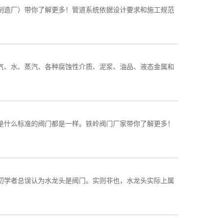
制造厂）带你了解更多！管道系统依据设计要求和施工规范
气、水、蒸汽、各种腐蚀性介质、泥浆、油品、液态金属和
是什么标准的阀门都是一样。铁岭阀门厂家带你了解更多！
初学者总误认为水龙头是阀门。实则非也，水龙头实际上属