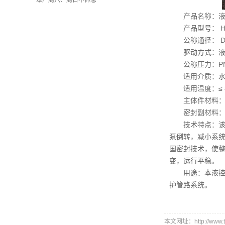
本厂周六、周日不休息
产品名称：
产品型号： HD7
公称通径： DN
驱动方式：
公称压力：PN0.
适用介质：
适用温度：≤ 
主体
密封副材料：
技术特点：
泵倒转，减小系
国密封技术，使整
变，运行平稳。
用途：本液
护管路系统。
本文网址：http://www.tie