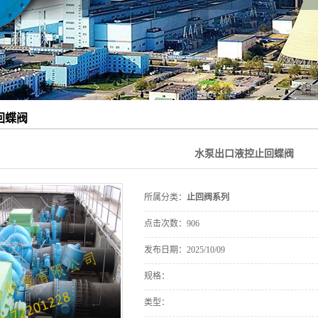
回蝶阀
水泵出口液控止回蝶阀
所属分类：
止回阀系列
点击次数：
906
发布日期：
2025/10/09
规格：
类型：