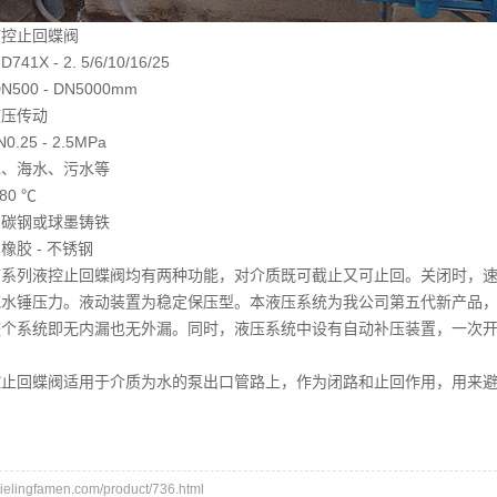
液控止回蝶阀
41X - 2. 5/6/10/16/25
500 - DN5000mm
液压传动
25 - 2.5MPa
水、海水、污水等
80 ℃
件材料：碳钢或球墨铸铁
橡胶 - 不锈钢
该系列液控止回蝶阀均有两种功能，对介质既可截止又可止回。关闭时，
统水锤压力。液动装置为稳定保压型。本液压系统为我公司第五代新产品
个系统即无内漏也无外漏。同时，液压系统中设有自动补压装置，一次开阀
控止回蝶阀适用于介质为水的泵出口管路上，作为闭路和止回作用，用来
lingfamen.com/product/736.html